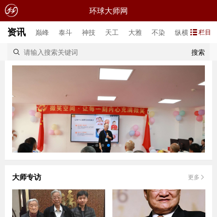
环球大师网
资讯
巅峰
泰斗
神技
天工
大雅
不染
纵横
巨匠
栏目
搜索
大师专访
更多