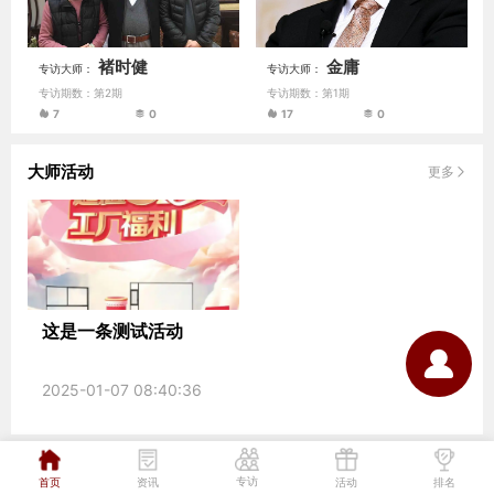
褚时健
金庸
专访大师：
专访大师：
专访期数：第2期
专访期数：第1期
7
0
17
0
大师活动
更多
这是一条测试活动
2025-01-07 08:40:36
全球初次出现 云南发现野生猕
专访
首页
资讯
活动
排名